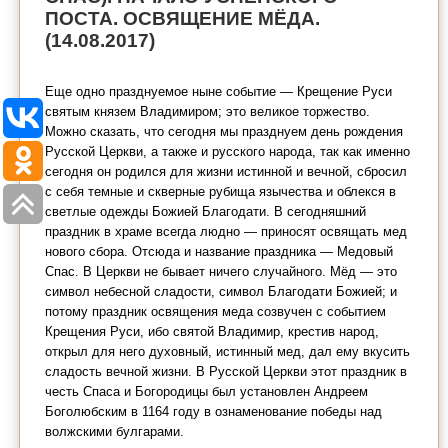
ПОСТА. ОСВЯЩЕНИЕ МЁДА.
(14.08.2017)
Еще одно празднуемое ныне событие — Крещение Руси
святым князем Владимиром; это великое торжество.
Можно сказать, что сегодня мы празднуем день рождения
Русской Церкви, а также и русского народа, так как именно
сегодня он родился для жизни истинной и вечной, сбросил
с себя темные и скверные рубища язычества и облекся в
светлые одежды Божией Благодати. В сегодняшний
праздник в храме всегда людно — приносят освящать мед
нового сбора. Отсюда и название праздника — Медовый
Спас. В Церкви не бывает ничего случайного. Мёд — это
символ небесной сладости, символ Благодати Божией; и
потому праздник освящения меда созвучен с событием
Крещения Руси, ибо святой Владимир, крестив народ,
открыл для него духовный, истинный мед, дал ему вкусить
сладость вечной жизни. В Русской Церкви этот праздник в
честь Спаса и Богородицы был установлен Андреем
Боголюбским в 1164 году в ознаменование победы над
волжскими булгарами.